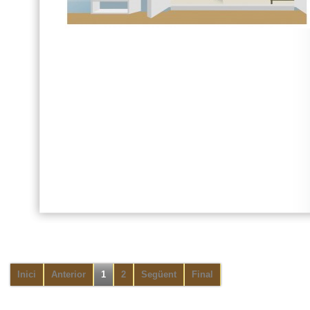
Inici
Anterior
1
2
Següent
Final