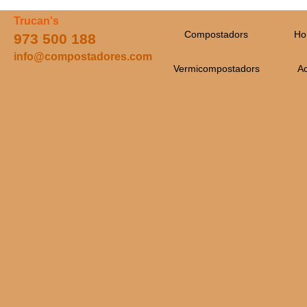
Trucan's
Compostadors
Ho
973 500 188
info@compostadores.com
Vermicompostadors
Ac