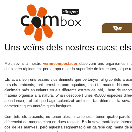
Uns veïns dels nostres cucs: els
Molt sovint al nostre
vermicompostador
observem uns organismes molt
desplacen ràpidament per la tapa o per la superfície de les restes, o que 
Els àcars són uns éssers vius diminuts que pertanyen al grup dels aràcn
tots els ambients, tant terrestres com aquàtics, fins i tot marins. No ens
d'animals més abundants en els diferents estrats del sòl, i hem de reco
matèria orgànica a la natura. S'han descobert unes 45.000 espècies difere
abundància, i el fet que hagin colonitzat ambients tan diferents, la sev
característiques anatòmiques bàsiques.
Com tots els aràcnids, no tenen ales, ni antenes, i tenen quatre parell
diferenciat de manera clara en dues regions. En la seva morfologia inter
cos de les aranyes, però aquesta segmentació en gairebé cap mena de àcar