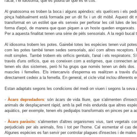
l'àcar, i el idiosoma, que es podria dir que és el cos.
Al gnatosoma es troben la boca i alguns apèndixs: els quelícers i els pe
pinça habitualment està formada per un dit fix i un dit mòbil. Aquest dit
transformat en un estilet que els serveix per perforar les cèl lules de les
forma d'arpó, de manera que quan piquen a un hoste queden enganxats. É
Per a aquesta finalitat tenen una sèrie de pèls sensorials. A la regió buca
Al idiosoma trobem les potes. Gairebé totes les espècies tenen vuit potes
com les potes també tenen sedes sensorials, així com altres receptors. P
molt simples. També trobem els orificis genitals, l'anal i els respiratoris. 
través d'uns orificis, que es coneixen com a estigmes, que connecten amb
tenen els dos sistemes, però hi ha grups que només tenen un dels dos. P
mascles i femelles. Els intercanvis d'esperma es realitzen a través d'
directament cedeix a la femella. En general, el cicle vital inclou diferents
Estan adaptats segons les condicions del medi on viuen i segons la seva 
-
Àcars depredadors
: són àcars de vida lliure, que s'alimenten d'inse
animals de desplaçament ràpid, amb la pell més endurida que altres espèci
aquàtics, per exemple, tenen els pedipalps transformats en pinces per a aqu
-
Àcars paràsits
: s'alimenten d'altres organismes vius, tant vegetals c
perjudicials per als animals, fins i tot per l'home. Cal esmentar el cas
Algunes espècies es fan servir per controlar plagues d'insectes i de males 