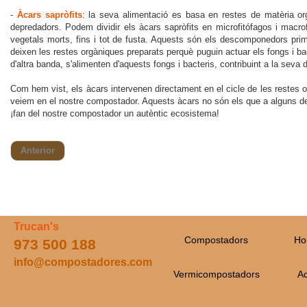
-
Àcars sapròfits
: la seva alimentació es basa en restes de matèria o
depredadors. Podem dividir els àcars sapròfits en microfitófagos i macro
vegetals morts, fins i tot de fusta. Aquests són els descomponedors prim
deixen les restes orgàniques preparats perquè puguin actuar els fongs i bac
d'altra banda, s'alimenten d'aquests fongs i bacteris, contribuint a la seva 
Com hem vist, els àcars intervenen directament en el cicle de les restes o
veiem en el nostre compostador. Aquests àcars no són els que a alguns de n
¡fan del nostre compostador un autèntic ecosistema!
Anterior
Trucan's
Compostadors
Ho
973 500 188
info@compostadores.com
Vermicompostadors
Ac