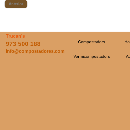
Anterior
Trucan's
Compostadors
Ho
973 500 188
info@compostadores.com
Vermicompostadors
Ac