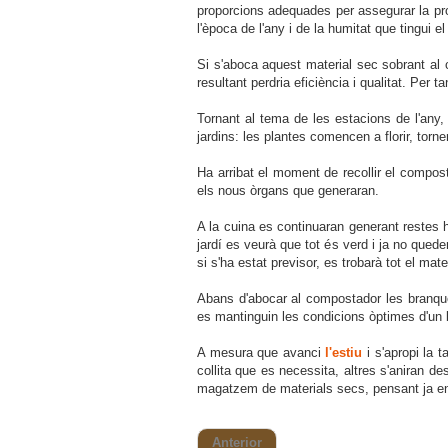
proporcions adequades per assegurar la p
l'època de l'any i de la humitat que tingui 
Si s'aboca aquest material sec sobrant al 
resultant perdria eficiència i qualitat. Per
Tornant al tema de les estacions de l'any,
jardins: les plantes comencen a florir, torne
Ha arribat el moment de recollir el compos
els nous òrgans que generaran.
A la cuina es continuaran generant restes 
jardí es veurà que tot és verd i ja no qued
si s'ha estat previsor, es trobarà tot el mat
Abans d'abocar al compostador les branques
es mantinguin les condicions òptimes d'un 
A mesura que avanci
l'estiu
i s'apropi la t
collita que es necessita, altres s'aniran de
magatzem de materials secs, pensant ja e
Anterior