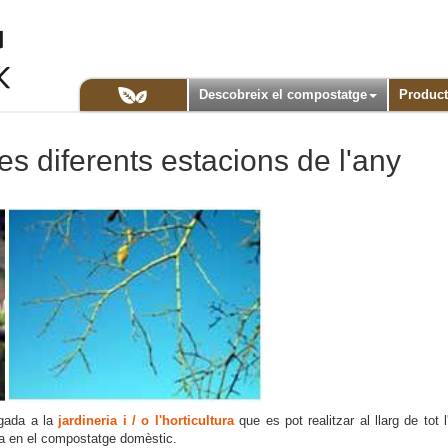
Descobreix el compostatge
Product
es diferents estacions de l'any
igada a la
jardineria i / o l'horticultura
que es pot realitzar al llarg de tot
na en el compostatge domèstic.