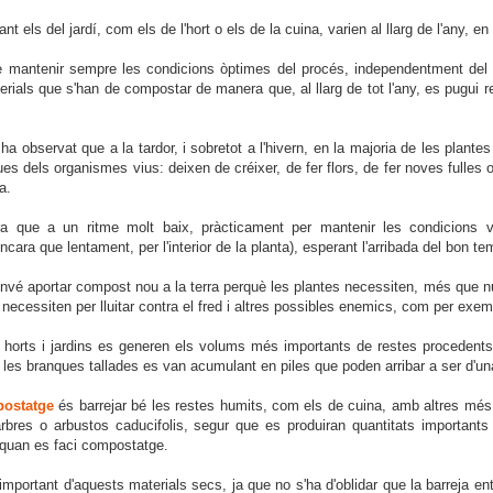
t els del jardí, com els de l'hort o els de la cuina, varien al llarg de l'any, en 
de mantenir sempre les condicions òptimes del procés, independentment del 
rials que s'han de compostar de manera que, al llarg de tot l'any, es pugui re
a observat que a la tardor, i sobretot a l'hivern, en la majoria de les plante
s dels organismes vius: deixen de créixer, de fer flors, de fer noves fulles o
a.
cara que a un ritme molt baix, pràcticament per mantenir les condicions 
ncara que lentament, per l'interior de la planta), esperant l'arribada del bon te
vé aportar compost nou a la terra perquè les plantes necessiten, més que nu
necessiten per lluitar contra el fred i altres possibles enemics, com per exem
horts i jardins es generen els volums més importants de restes procedents 
en, les branques tallades es van acumulant en piles que poden arribar a ser d'u
ostatge
és barrejar bé les restes humits, com els de cuina, amb altres més
arbres o arbustos caducifolis, segur que es produiran quantitats importan
s quan es faci compostatge.
mportant d'aquests materials secs, ja que no s'ha d'oblidar que la barreja en