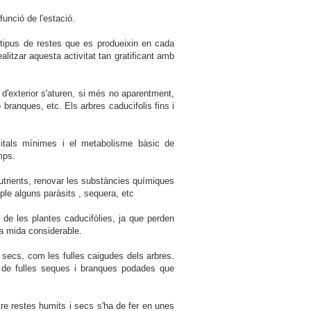
funció de l'estació.
tipus de restes que es produeixin en cada
alitzar aquesta activitat tan gratificant amb
s d'exterior s'aturen, si més no aparentment,
 branques, etc. Els arbres caducifolis fins i
vitals mínimes i el metabolisme bàsic de
mps.
trients, renovar les substàncies químiques
ple alguns paràsits , sequera, etc
de les plantes caducifòlies, ja que perden
na mida considerable.
 secs, com les fulles caigudes dels arbres.
ts de fulles seques i branques podades que
tre restes humits i secs s'ha de fer en unes