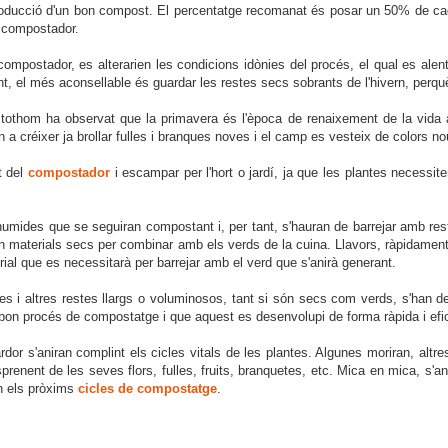
roducció d'un bon compost. El percentatge recomanat és posar un 50% de ca
el compostador.
compostador, es alterarien les condicions idònies del procés, el qual es alen
 tant, el més aconsellable és guardar les restes secs sobrants de l'hivern, perq
 tothom ha observat que la primavera és l'època de renaixement de la vida a 
n a créixer ja brollar fulles i branques noves i el camp es vesteix de colors no
t del
compostador
i escampar per l'hort o jardí, ja que les plantes necessite
humides que se seguiran compostant i, per tant, s'hauran de barrejar amb rest
en materials secs per combinar amb els verds de la cuina. Llavors, ràpidament
erial que es necessitarà per barrejar amb el verd que s'anirà generant.
 i altres restes llargs o voluminosos, tant si són secs com verds, s'han de
bon procés de compostatge i que aquest es desenvolupi de forma ràpida i efic
ardor s'aniran complint els cicles vitals de les plantes. Algunes moriran, alt
sprenent de les seves flors, fulles, fruits, branquetes, etc. Mica en mica, s'
n els pròxims
cicles de compostatge
.