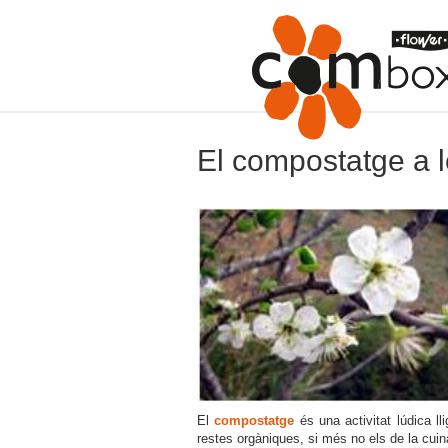
El compostatge a l
El
compostatge
és una activitat lúdica ll
restes orgàniques, si més no els de la cui