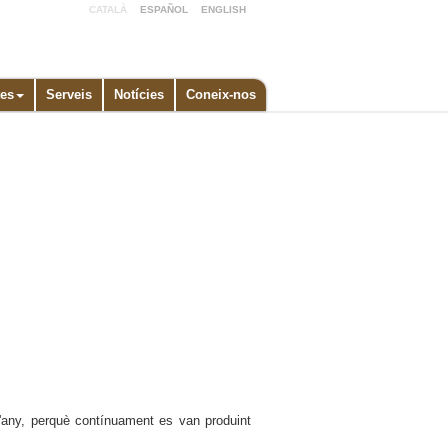
CATALÀ
ESPAÑOL
ENGLISH
es
Serveis
Notícies
Coneix-nos
 l'any, perquè contínuament es van produint