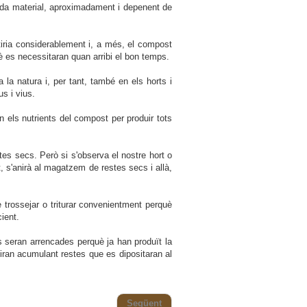
da material, aproximadament i depenent de
tiria considerablement i, a més, el compost
uè es necessitaran quan arribi el bon temps.
la natura i, per tant, també en els horts i
us i vius.
n els nutrients del compost per produir tots
es secs. Però si s'observa el nostre hort o
, s'anirà al magatzem de restes secs i allà,
 trossejar o triturar convenientment perquè
ient.
res seran arrencades perquè ja han produït la
aniran acumulant restes que es dipositaran al
Següent