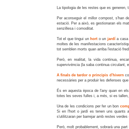
La tipologia de les restes que es generen, tan
Per aconseguir el millor compost, s'han 
estació. Per a això, es gestionaran els mate
senzillesa i comoditat.
Tot el que tingui un
hort
o un
jardí
a casa h
moltes de les manifestacions característique
tot semblen morts quan arriba l'estació fred
Però, en realitat, la vida continua, en
supervivència (la saba continua circulant, e
A finals de tardor o principis d'hivern
con
necessàries per a produir les defenses que 
És en aquesta època de l'any quan en els 
totes les seves fulles i, a més, si es tall
Una de les condicions per fer un bon
comp
Si en l'hort o jardí es tenen uns quants 
s'utilitzaran per barrejar amb restes verde
Però, molt probablement, sobrarà una part i