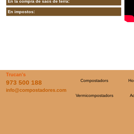
En la compra de sacs de terra:
En impostos:
Trucan's
Compostadors
Ho
973 500 188
info@compostadores.com
Vermicompostadors
Ac