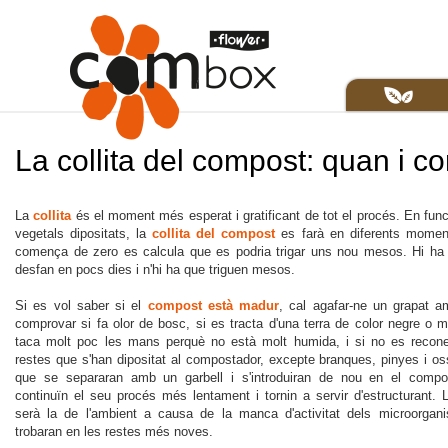
La collita del compost: quan i co
La
collita
és el moment més esperat i gratificant de tot el procés. En func
vegetals dipositats, la
collita del compost
es farà en diferents moment
comença de zero es calcula que es podria trigar uns nou mesos. Hi ha
desfan en pocs dies i n'hi ha que triguen mesos.
Si es vol saber si el
compost està madur
, cal agafar-ne un grapat 
comprovar si fa olor de bosc, si es tracta d'una terra de color negre o m
taca molt poc les mans perquè no està molt humida, i si no es recon
restes que s'han dipositat al compostador, excepte branques, pinyes i oss
que se separaran amb un garbell i s'introduiran de nou en el compo
continuïn el seu procés més lentament i tornin a servir d'estructurant. 
serà la de l'ambient a causa de la manca d'activitat dels microorga
trobaran en les restes més noves.