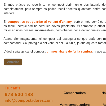
El més pràctic és recollir tot el compost obrint un o dos laterals d
completament, però sempre es poden recollir petites quantitats obrint no
inferiors.
El
compost es pot guardar al voltant d'un any
, però el més comú és ut
es recull, perquè així no perdi les seves propietats. El compost ja criba
millor en unes bosses impermeables, però obertes per a deixar que es venti
Abans d'emmagatzemar el compost cal assegurar-se que està ben madu
compostador. Cal protegir-lo del vent, el sol i la pluja, ja que aquests fact
L'ideal seria aplicar el compost
un mes abans de fer la sembra
, ja que a
Anterior
Trucan's
Compostadors
Ho
973 500 188
info@compostadores.com
Vermicompostadors
Ac