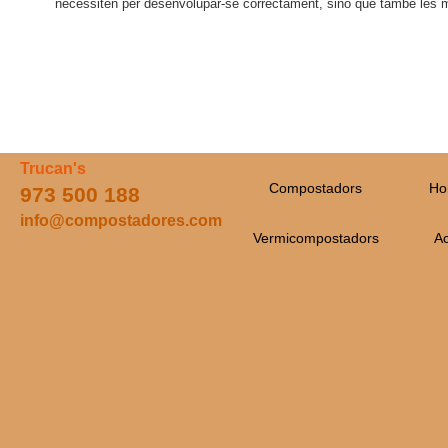
necessiten per desenvolupar-se correctament, sinó que també les m
Trucan's
Compostadors
Ho
973 500 188
info@compostadores.com
Vermicompostadors
Ac