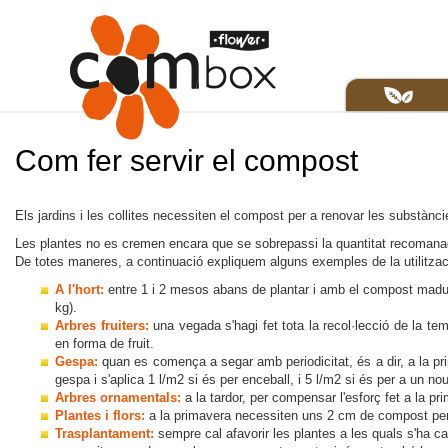
Com fer servir el compost
Els jardins i les collites necessiten el compost per a renovar les substànci
Les plantes no es cremen encara que se sobrepassi la quantitat recomanad
De totes maneres, a continuació expliquem alguns exemples de la utilitzac
A l'hort:
entre 1 i 2 mesos abans de plantar i amb el compost madur.
kg).
Arbres fruiters:
una vegada s'hagi fet tota la recol·lecció de la tem
en forma de fruit.
Gespa:
quan es comença a segar amb periodicitat, és a dir, a la p
gespa i s'aplica 1 l/m2 si és per enceball, i 5 l/m2 si és per a un nou
Arbres ornamentals:
a la tardor, per compensar l'esforç fet a la pr
Plantes i flors:
a la primavera necessiten uns 2 cm de compost per 
Trasplantament:
sempre cal afavorir les plantes a les quals s'ha ca