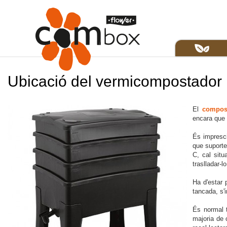
Ubicació del vermicompostador
El
compos
encara que 
És impresci
que suporte
C, cal situ
traslladar-l
Ha d'estar p
tancada, s'
És normal t
majoria de 