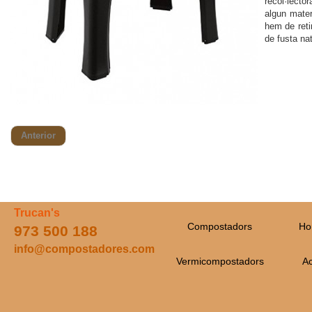
recol·lecto
algun mater
hem de reti
de fusta nat
Anterior
Trucan's
Compostadors
Ho
973 500 188
info@compostadores.com
Vermicompostadors
Ac