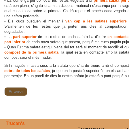
• Es comença per col·locar les restes vegetals a la
primera safata perf
està ben plena, s'agafa una mica d'aquest material i s'escampa per la sego
qual es col·loca sobre la primera. Caldrà repetir el procés cada vegada q
una safata perforada.
• Els cucs busquen el menjar i
van cap a les safates superiors 
S'alimenten de les restes que ja porten uns dies al
compostador
i
degradades.
• La
part superior
de les restes de cada safata ha d'estar
en contacte
part inferior
de cada nova safata que posem, perquè els cucs puguin puja
• Quan l'última safata estigui plena del tot serà el moment de recollir el qu
compost
de la primera safata,
la qual està en contacte amb la safata 
compost serà el més madur.
Si hi hagués massa cucs a la safata que s'ha de treure amb el compost 
sobre de totes les safates
, ja que en la posició superior és on els arriba
per menjar. En un parell de dies la nostra safata ja estarà a punt perquè 
Anterior
Trucan's