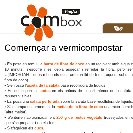
Comernçar a vermicompostar
• Es posa en remull la
barra de fibra de coco
en un recipient amb aigua c
10 minuts, s'escorre i es deixa assecar i refredar la fibra, però se
la(IMPORTANT: si es reben els cucs amb un llit de fems, aquest substitue
fibra de coco).
• S'enrosca l'
aixeta de la safata
base recollidora de líquids.
• Es col·loquen les
potes
en els orificis de la part inferior de la safata
ranures visibles.
• Es posa una
safata perforada
sobre la safata base recollidora de líquids
• S'escampa uniformement la
meitat de la fibra de coco
una mica humida 
l'altra meitat).
• S'enterren aproximadament
250 g de restes vegetals
trossejades en el
que s'ha preparat i / o els fems.
• S'afegeixen els
cucs
.