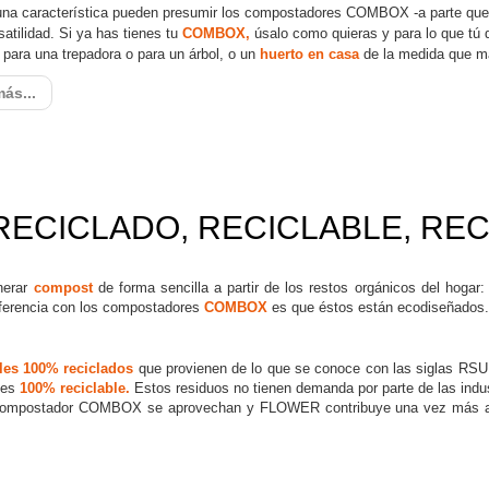
una característica pueden presumir los compostadores COMBOX -a parte que e
satilidad. Si ya has tienes tu
COMBOX,
úsalo como quieras y para lo que tú 
para una trepadora o para un árbol, o un
huerto en casa
de la medida que m
ás...
RECICLADO, RECICLABLE, RE
nerar
compost
de forma sencilla a partir de los restos orgánicos del hogar:
diferencia con los compostadores
COMBOX
es que éstos están ecodiseñados.
les 100% reciclados
que provienen de lo que se conoce con las siglas RSU
e es
100% reciclable.
Estos residuos no tienen demanda por parte de las indus
l compostador COMBOX se aprovechan y FLOWER contribuye una vez más a