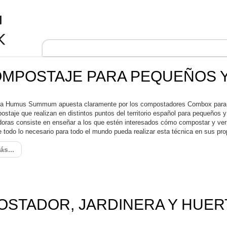
Descubre el Compostaje
Producto
OMPOSTAJE PARA PEQUEÑOS 
a Humus Summum apuesta claramente por los compostadores Combox para s
staje que realizan en distintos puntos del territorio español para pequeños y
oras consiste en enseñar a los que estén interesados cómo compostar y verm
e todo lo necesario para todo el mundo pueda realizar esta técnica en sus pr
ás...
STADOR, JARDINERA Y HUER