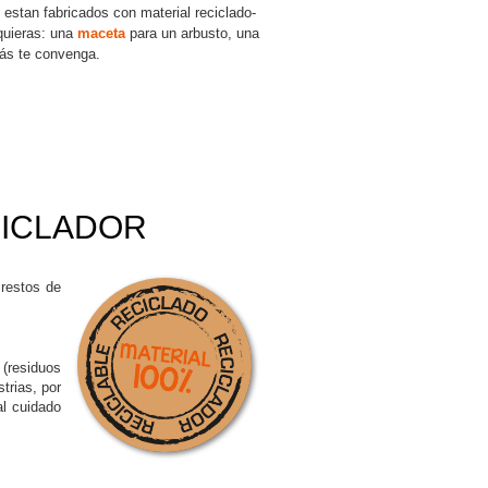
stan fabricados con material reciclado-
quieras: una
maceta
para un arbusto, una
ás te convenga.
CICLADOR
 restos de
 (residuos
trias, por
l cuidado