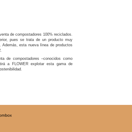
y venta de compostadores 100% reciclados.
rior, pues se trata de un producto muy
. Además, esta nueva línea de productos
.
venta de compostadores –conocidos como
rmitirá a FLOWER explotar esta gama de
stenibilidad.
Combox