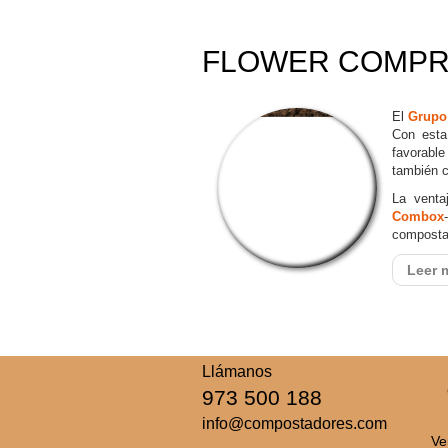
FLOWER COMPR
El
Grup
Con esta
favorabl
también c
La venta
Combox
compostad
Leer m
Llámanos
973 500 188
info@compostadores.com
Ve