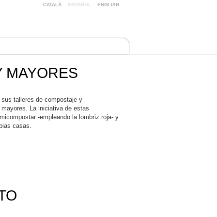
CATALÀ
ESPAÑOL
ENGLISH
s
Servicios
Noticias
Conócenos
Y MAYORES
us talleres de compostaje y
 mayores. La iniciativa de estas
icompostar -empleando la lombriz roja- y
opias casas.
TO