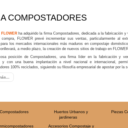
A COMPOSTADORES
o FLOWER
ha adquirido la firma Compostadores, dedicada a la fabricación 
 compra, FLOWER prevé incrementar sus ventas, particularmente al exte
e para los mercados internacionales más maduros en compostaje doméstico
onllevará, a medio plazo, la creación de nuevos sitios de trabajo en FLOWER
josa posición de Compostadores, una firma líder en la fabricación y 
- y con una buena implantación a nivel nacional e internacional, pe
ores 100% reciclados, siguiendo su filosofía empresarial de apostar por la so
ás...
Compostadores
Huertos Urbanos y
Piezas 
jardineras
rmicompostadores
Accesorios Compostaje y