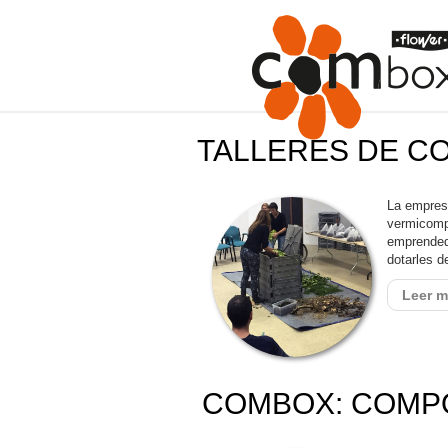
TALLERES DE C
La empres
vermicompo
emprended
dotarles d
Leer m
COMBOX: COMPO